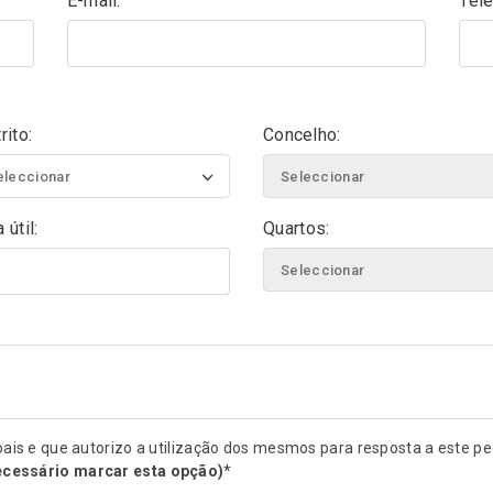
E-mail:
Tele
rito:
Concelho:
eleccionar
Seleccionar
 útil:
Quartos:
Seleccionar
oais e que autorizo a utilização dos mesmos para resposta a este p
ecessário marcar esta opção)
*