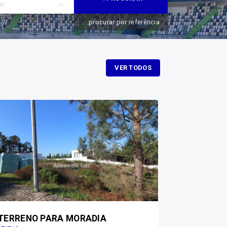
ar
... procurar por referência
VER TODOS
TERRENO PARA MORADIA
APARTAME